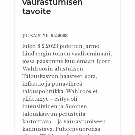
vaurastumisen
tavoite
JULKAISTU:
9.2.2023
Eilen 8.2.2023 pidettiin Jarmo
Lindbergin toinen vaaliseminaari,
jossa pääsimme kuulemaan Björn
Wahlroosin alustuksen
Talouskasvun haasteet: sota,
inflaatio ja punavihreä
talouspolitiikka. Wahlroos ei
yllättänyt – esitys oli
intensiivinen ja Suomen
talouskasvun perusteita
kartoittava – ja vaurastumiseen
kannustava. Puheenvuoronsa